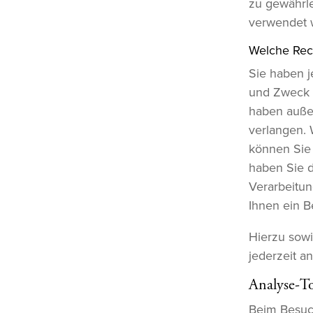
zu gewährle
verwendet 
Welche Rech
Sie haben j
und Zweck 
haben außer
verlangen. 
können Sie 
haben Sie 
Verarbeitun
Ihnen ein B
Hierzu sow
jederzeit a
Analyse-To
Beim Besuch