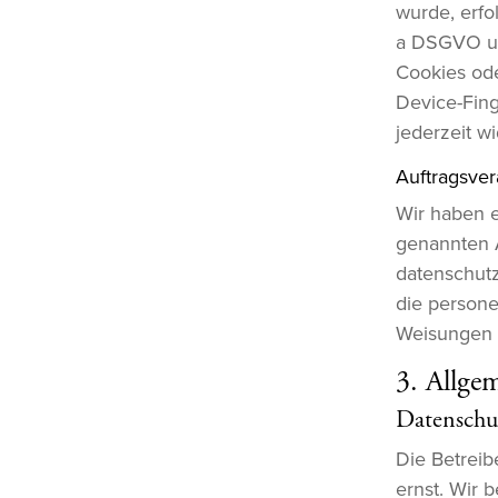
wurde, erfol
a DSGVO und
Cookies ode
Device-Fing
jederzeit wi
Auftragsver
Wir haben e
genannten A
datenschutz
die person
Weisungen 
3. Allge
Datenschu
Die Betreib
ernst. Wir 