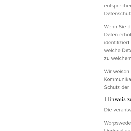
entsprechen
Datenschut
Wenn Sie d
Daten erho
identifizie
welche Date
zu welchem
Wir weisen 
Kommunikati
Schutz der 
Hinweis zu
Die verantwo
Worpsweder
Lindenallee