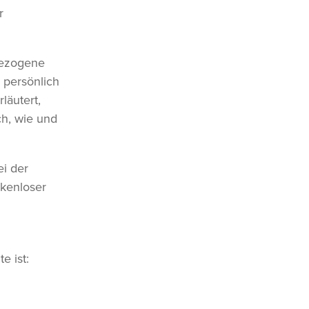
r
bezogene
 persönlich
läutert,
ch, wie und
ei der
ckenloser
e ist: