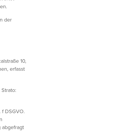
en.
n der
alstraße 10,
en, erfasst
Strato:
t. f DSGVO.
n
g abgefragt