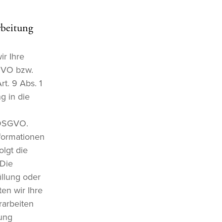
rbeitung
ir Ihre
SGVO bzw.
t. 9 Abs. 1
g in die
 DSGVO.
nformationen
olgt die
 Die
üllung oder
en wir Ihre
rarbeiten
tung