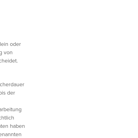
llein oder
g von
cheidet.
icherdauer
is der
arbeitung
htlich
aten haben
genannten