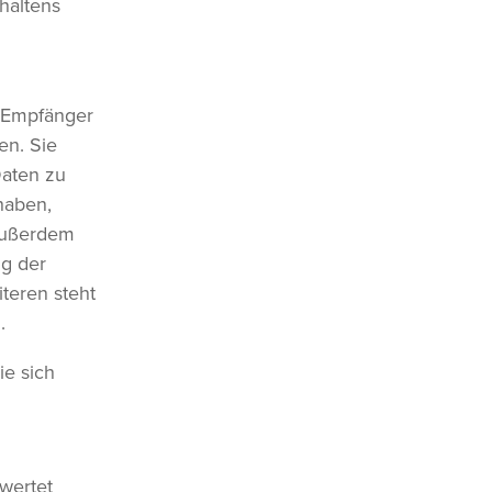
haltens
, Empfänger
en. Sie
Daten zu
haben,
 Außerdem
g der
teren steht
.
e sich
ewertet