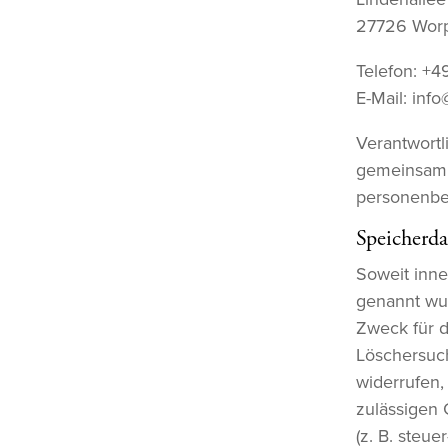
27726 Wor
Telefon: +
E-Mail: in
Verantwortli
gemeinsam 
personenbez
Speicherda
Soweit inne
genannt wur
Zweck für d
Löschersuch
widerrufen,
zulässigen
(z. B. steu