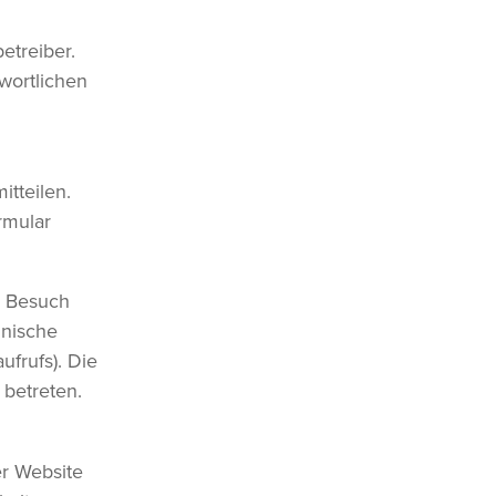
etreiber.
wortlichen
tteilen.
rmular
m Besuch
hnische
ufrufs). Die
 betreten.
er Website