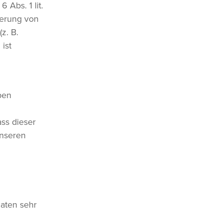
 Abs. 1 lit.
herung von
z. B.
ist
ben
ass dieser
nseren
Daten sehr